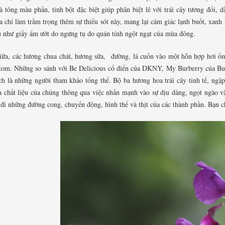
à tông màu phấn, tinh bột đặc biệt giúp phân biệt lê với trái cây tương đối,
 chỉ làm trầm trọng thêm sự thiếu sót này, mang lại cảm giác lạnh buốt, xanh 
 như giấy ẩm ướt do ngưng tụ do quán tính ngột ngạt của mùa đông.
iữa, các hương chua chát, hương sữa, đường, lá cuốn vào một hỗn hợp hơi ốm 
tom. Những so sánh với Be Delicious cổ điển của DKNY, My Burberry của Bur
ch là những người tham khảo tổng thể. Bộ ba hương hoa trái cây tinh tế, ngập
a chất liệu của chúng thông qua việc nhấn mạnh vào sự dịu dàng, ngọt ngào và
u đi những đường cong, chuyển động, hình thể và thịt của các thành phần. Bạn 