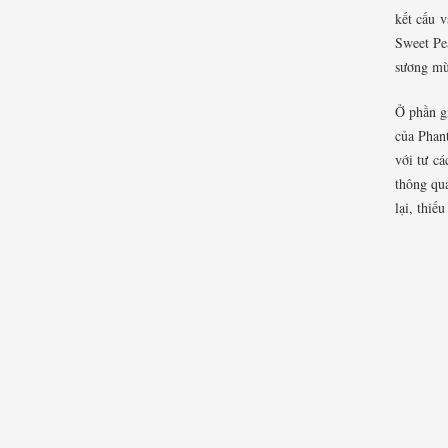
kết cấu v
Sweet Pea
sương mù
Ở phần g
của Phan
với tư cá
thông qu
lại, thiế