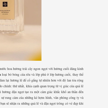
 nước hoa hương trái cây ngon ngọt với hương cuối đáng kinh
a
loại bỏ bóng của rêu và lớp phủ ở lớp hương cuối, thay thế
àm lại hương lê để cố gắng tự nhiên hơn với độ lan tỏa rộng
o chính: thứ nhất, khía cạnh quan trọng từ vị giác của quả lê
ới hương đậu ngọt tạo ra một cảm giác khắc khổ an thần đến
là sự rung cảm của những kẻ hợm hĩnh, văn phòng công ty và
bạn sẽ nhận ra những quả lê và đậu ngọt trông có vẻ đẹp khi