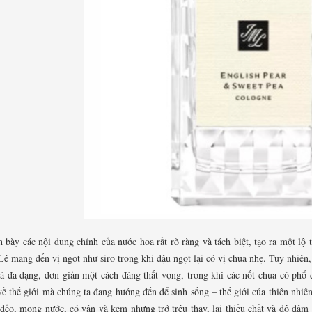
h bày các nội dung chính của nước hoa rất rõ ràng và tách biệt, tạo ra một lộ
ê mang đến vị ngọt như siro trong khi đậu ngọt lại có vị chua nhẹ. Tuy nhiê
á đa dạng, đơn giản một cách đáng thất vọng, trong khi các nốt chua có phổ 
ề thế giới mà chúng ta đang hướng đến để sinh sống – thế giới của thiên nhiê
 dẻo, mọng nước, có vân và kem nhưng trớ trêu thay, lại thiếu chất và độ đậm