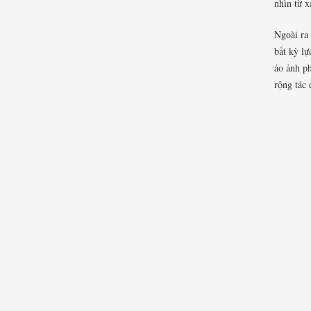
nhìn từ x
Ngoài ra 
bất kỳ lự
ảo ảnh p
rộng tác 