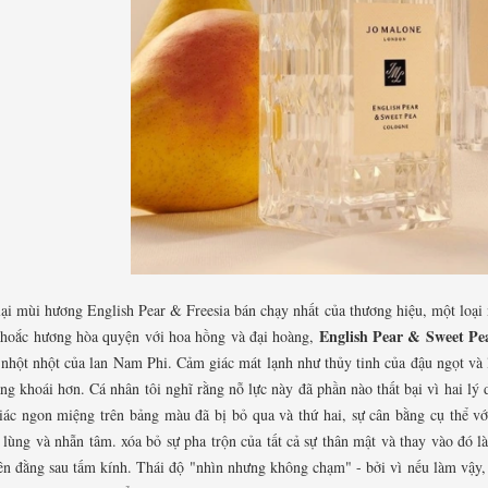
lại mùi hương English Pear & Freesia bán chạy nhất của thương hiệu, một loại
English Pear & Sweet Pe
 hoắc hương hòa quyện với hoa hồng và đại hoàng,
nhột nhột của lan Nam Phi. Cảm giác mát lạnh như thủy tinh của đậu ngọt và l
ng khoái hơn. Cá nhân tôi nghĩ rằng nỗ lực này đã phần nào thất bại vì hai lý d
iác ngon miệng trên bảng màu đã bị bỏ qua và thứ hai, sự cân bằng cụ thể v
 lùng và nhẫn tâm. xóa bỏ sự pha trộn của tất cả sự thân mật và thay vào đó 
ên đằng sau tấm kính. Thái độ "nhìn nhưng không chạm" - bởi vì nếu làm vậy, 