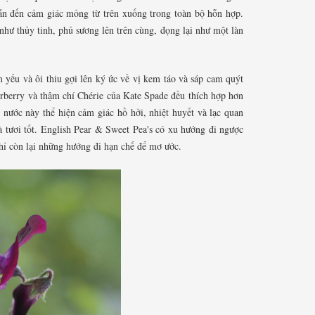
 dẫn đến cảm giác mỏng từ trên xuống trong toàn bộ hỗn hợp.
như thủy tinh, phủ sương lên trên cùng, đọng lại như một làn
yếu và ôi thiu gợi lên ký ức về vị kem táo và sáp cam quýt
berry và thậm chí Chérie của Kate Spade đều thích hợp hơn
 nước này thể hiện cảm giác hồ hởi, nhiệt huyết và lạc quan
 tươi tốt. English Pear & Sweet Pea's có xu hướng đi ngược
chỉ còn lại những hướng đi hạn chế để mơ ước.