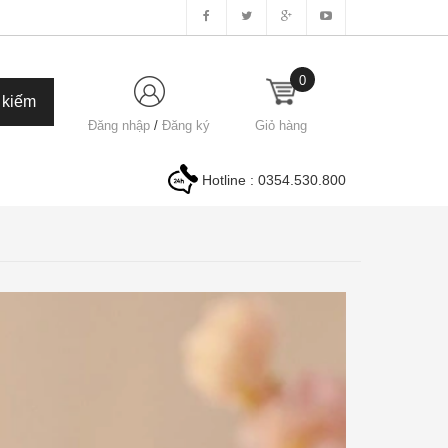
0
Đăng nhập
/
Đăng ký
Giỏ hàng
Hotline :
0354.530.800