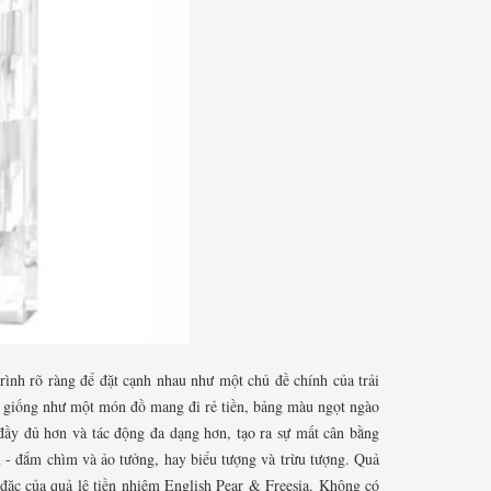
 trình rõ ràng để đặt cạnh nhau như một chủ đề chính của trải
n, giống như một món đồ mang đi rẻ tiền, bảng màu ngọt ngào
đầy đủ hơn và tác động đa dạng hơn, tạo ra sự mất cân bằng
n - đắm chìm và ảo tưởng, hay biểu tượng và trừu tượng. Quả
 đặc của quả lê tiền nhiệm English Pear & Freesia. Không có