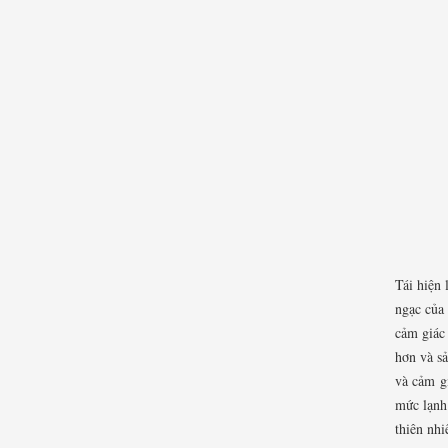
Tái hiện 
ngạc của
cảm giác 
hơn và sả
và cảm g
mức lạnh
thiên nhi