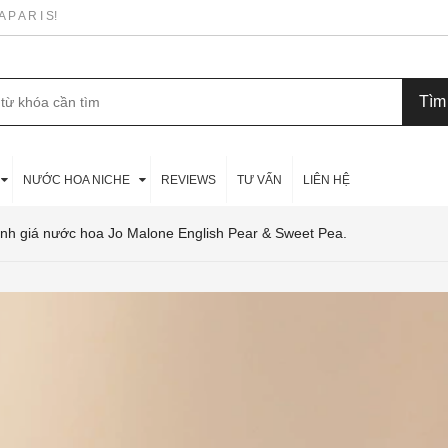
P A R I S!
NƯỚC HOA NICHE
REVIEWS
TƯ VẤN
LIÊN HỆ
nh giá nước hoa Jo Malone English Pear & Sweet Pea.