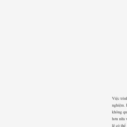
Việc trìn
nghiệm. L
không qu
hơn nữa v
lê có thể