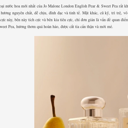
oại nước hoa mới nhất của
Jo Malone
London English Pear & Sweet Pea rất khó
hương nguyên chất, dễ chịu, đĩnh đạc và tinh tế. Mặt khác, cũ kỹ, trì trệ, v
cực này, bên này tích cực và bên kia tiêu cực, chỉ đơn giản là vấn đề quan điể
weet Pea
, hương thơm quá hoàn hảo, được cắt tỉa cẩn thận và mới mẻ.