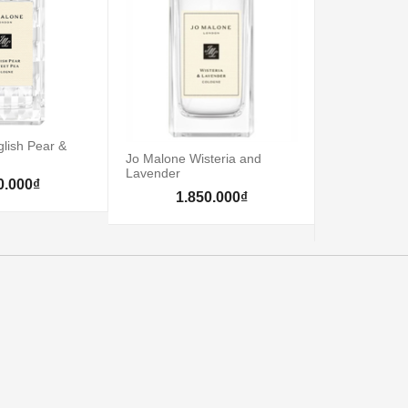
Creed Absol
lish Pear &
Jo Malone Wisteria and
Lavender
7.5
0.000₫
1.850.000₫