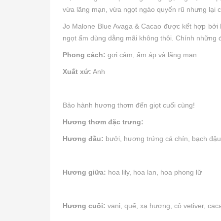
vừa lãng mạn, vừa ngọt ngào quyến rũ nhưng lại 
Jo Malone Blue Avaga & Cacao được kết hợp bởi hư
ngọt ấm dùng dằng mãi không thôi. Chính những 
Phong cách:
gợi cảm, ấm áp và lãng mạn
Xuất xứ:
Anh
Bảo hành hương thơm đến giọt cuối cùng!
Hương thơm đặc trưng:
Hương đầu:
bưởi, hương trứng cá chín, bạch đậu
Hương giữa:
hoa lily, hoa lan, hoa phong lữ
Hương cuối:
vani, quế, xạ hương, cỏ vetiver, cac