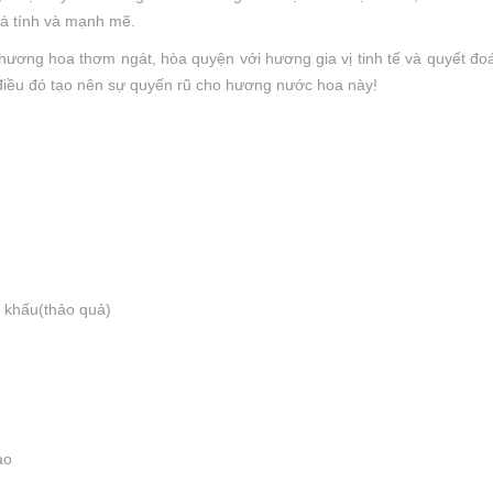
cá tính và mạnh mẽ.
ơng hoa thơm ngát, hòa quyện với hương gia vị tinh tế và quyết đoán
điều đó tạo nên sự quyến rũ cho hương nước hoa này!
 khấu(thảo quả)
ao