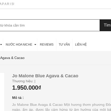
P A R I S!
NƯỚC HOA NICHE
REVIEWS
TƯ VẤN
LIÊN HỆ
 Agava & Cacao
Jo Malone Blue Agava & Cacao
Thương hiệu:
|
1.950.000₫
Mô tả :
Jo Malone Blue Avaga & Cacao Một hương thơm phương Đô
ngào, ấm áp, được lấy cảm hứng từ âm hưởng của một b