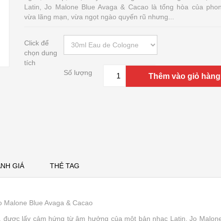
Latin, Jo Malone Blue Avaga & Cacao là tổng hòa của pho
vừa lãng mạn, vừa ngọt ngào quyến rũ nhưng...
Click để
chọn dung
tích
Số lượng
Thêm vào giỏ hàng
NH GIÁ
THẺ TAG
o Malone Blue Avaga & Cacao
được lấy cảm hứng từ âm hưởng của một bản nhạc Latin, Jo Malone