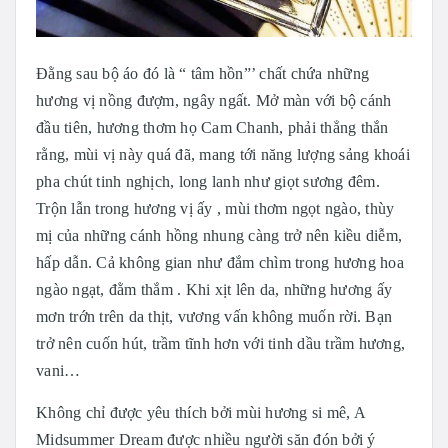
Đằng sau bộ áo đó là “ tâm hồn”’ chất chứa những
hương vị nồng đượm, ngây ngất. Mở màn với bộ cánh
đầu tiên, hương thơm họ Cam Chanh, phải thẳng thắn
rằng, mùi vị này quá đã, mang tới năng lượng sảng khoái
pha chút tinh nghịch, long lanh như giọt sương đêm.
Trộn lẫn trong hương vị ấy , mùi thơm ngọt ngào, thùy
mị của những cánh hồng nhung càng trở nên kiều diễm,
hấp dẫn. Cả không gian như đắm chìm trong hương hoa
ngào ngạt, đằm thắm . Khi xịt lên da, những hương ấy
mơn trớn trên da thịt, vương vấn không muốn rời. Bạn
trở nên cuốn hút, trầm tĩnh hơn với tinh dầu trầm hương,
vani…
Không chỉ được yêu thích bởi mùi hương si mê, A
Midsummer Dream được nhiều người săn đón bởi ý