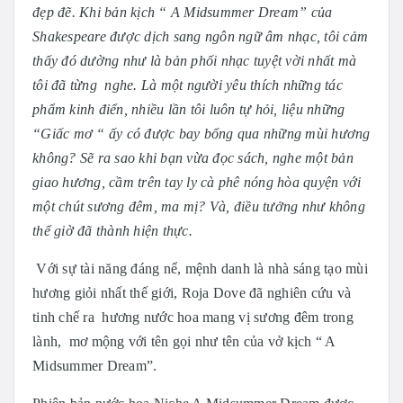
đẹp đẽ. Khi bản kịch “ A Midsummer Dream” của
Shakespeare được dịch sang ngôn ngữ âm nhạc, tôi cảm
thấy đó dường như là bản phối nhạc tuyệt vời nhất mà
tôi đã từng nghe. Là một người yêu thích những tác
phẩm kinh điển, nhiều lần tôi luôn tự hỏi, liệu những
“Giấc mơ “ ấy có được bay bổng qua những mùi hương
không? Sẽ ra sao khi bạn vừa đọc sách, nghe một bản
giao hương, cầm trên tay ly cà phê nóng hòa quyện với
một chút sương đêm, ma mị? Và, điều tưởng như không
thể giờ đã thành hiện thực.
Với sự tài năng đáng nể, mệnh danh là nhà sáng tạo mùi
hương giỏi nhất thế giới, Roja Dove đã nghiên cứu và
tinh chế ra hương nước hoa mang vị sương đêm trong
lành, mơ mộng với tên gọi như tên của vở kịch “ A
Midsummer Dream”.