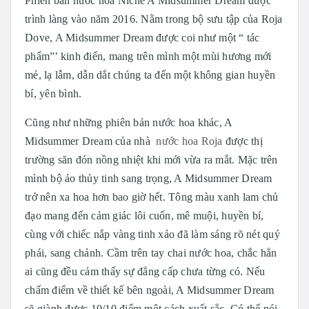
Phiên bản nước hoa Niche A Midsummer Dream được
trình làng vào năm 2016. Nằm trong bộ sưu tập của Roja
Dove, A Midsummer Dream được coi như một “ tác
phẩm”’ kinh điển, mang trên mình một mùi hương mới
mẻ, lạ lẫm, dẫn dắt chúng ta đến một không gian huyền
bí, yên bình.
Cũng như những phiên bản nước hoa khác, A
Midsummer Dream của nhà
nước hoa Roja
được thị
trường săn đón nồng nhiệt khi mới vừa ra mắt. Mặc trên
mình bộ áo thủy tinh sang trọng, A Midsummer Dream
trở nên xa hoa hơn bao giờ hết. Tông màu xanh lam chủ
đạo mang đến cảm giác lôi cuốn, mê muội, huyền bí,
cùng với chiếc nắp vàng tinh xảo đã làm sáng rõ nét quý
phái, sang chảnh. Cầm trên tay chai nước hoa, chắc hẳn
ai cũng đều cảm thấy sự đẳng cấp chưa từng có. Nếu
chấm điểm về thiết kế bên ngoài, A Midsummer Dream
sẽ giành được 10/10 điểm một cách xuất sắc. Có thể nói,