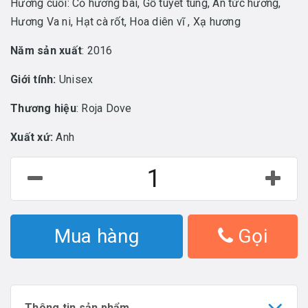
Hương cuối: Cỏ hương bài, Gỗ tuyết tùng, An tức hương,
Hương Va ni, Hạt cà rốt, Hoa diên vĩ , Xạ hương
Năm sản xuất
: 2016
Giới tính:
Unisex
Thương hiệu
: Roja Dove
Xuất xứ:
Anh
Mua hàng
Gọi
Thông tin sản phẩm