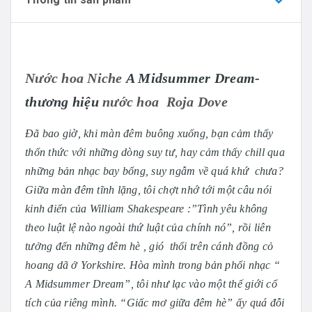
Nước hoa Niche
A Midsummer Dream-
thương hiệu
nước hoa Roja Dove
Đã bao giờ, khi màn đêm buông xuống, bạn cảm thấy
thổn thức với những dòng suy tư, hay cảm thấy chill qua
những bản nhạc bay bổng, suy ngẫm về quá khứ chưa?
Giữa màn đêm tĩnh lặng, tôi chợt nhớ tới một câu nói
kinh điển của William Shakespeare :”Tình yêu không
theo luật lệ nào ngoài thứ luật của chính nó”, rồi liên
tưởng đến những đêm hè , gió thổi trên cánh đồng cỏ
hoang dã ở Yorkshire. Hòa mình trong bản phối nhạc “
A Midsummer Dream”, tôi như lạc vào một thế giới cổ
tích của riêng mình. “Giấc mơ giữa đêm hè” ấy quá đỗi