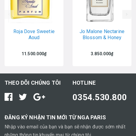
prev
Roja Dove Sweetie
Jo Malone Nectarine
Aoud
Blossom & Honey
11.500.000₫
3.850.000₫
THEO DÕI CHÚNG TÔI
HOTLINE
0354.530.800
ĐĂNG KÝ NHẬN TIN MỚI TỪ NGA PARIS
Nhập vào email của bạn và bạn sẽ nhận được sớm nhất
những thông tin khuyến mại từ chúng tôi