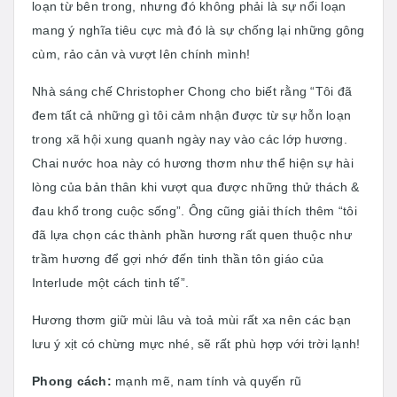
loạn từ bên trong, nhưng đó không phải là sự nổi loạn
mang ý nghĩa tiêu cực mà đó là sự chống lại những gông
cùm, rảo cản và vượt lên chính mình!
Nhà sáng chế Christopher Chong cho biết rằng “Tôi đã
đem tất cả những gì tôi cảm nhận được từ sự hỗn loạn
trong xã hội xung quanh ngày nay vào các lớp hương.
Chai nước hoa này có hương thơm như thể hiện sự hài
lòng của bản thân khi vượt qua được những thử thách &
đau khổ trong cuộc sống”. Ông cũng giải thích thêm “tôi
đã lựa chọn các thành phần hương rất quen thuộc như
trầm hương để gợi nhớ đến tinh thần tôn giáo của
Interlude một cách tinh tế”.
Hương thơm giữ mùi lâu và toả mùi rất xa nên các bạn
lưu ý xịt có chừng mực nhé, sẽ rất phù hợp với trời lạnh!
Phong cách:
mạnh mẽ, nam tính và quyến rũ