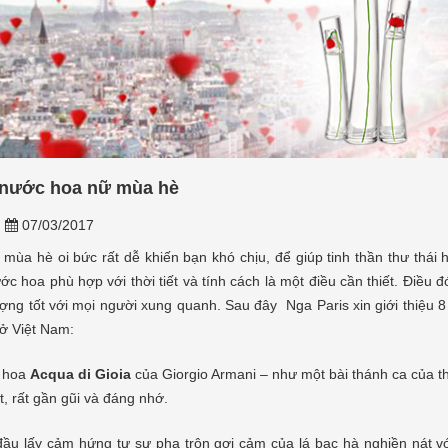
i nước hoa nữ mùa hè
n
07/03/2017
t mùa hè oi bức rất dễ khiến bạn khó chịu, để giúp tinh thần thư thá
c hoa phù hợp với thời tiết và tính cách là một điều cần thiết. Điều đ
ợng tốt với mọi người xung quanh. Sau đây Nga Paris xin giới thiệu 8
ở Việt Nam:
 hoa
Acqua di Gioia
của Giorgio Armani – như một bài thánh ca của th
ết, rất gần gũi và đáng nhớ.
ầu lấy cảm hứng tư sự pha trộn gợi cảm của lá bạc hà nghiền nát v