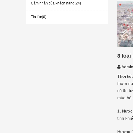
Cảm nhận của khách hàng(24)
Tin tức(0)
8 loạ
Admi
Thời tiế
thơm nướ
có ấn tư
mùa hè 
1,
Nước
tinh khi
Hương đ