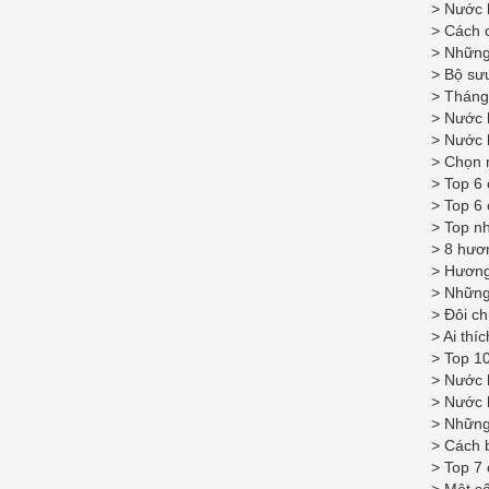
>
Nước 
>
Cách 
>
Những
>
Bộ sưu
>
Tháng
>
Nước 
>
Nước 
>
Chọn 
>
Top 6 
>
Top 6 
>
Top n
>
8 hươ
>
Hương
>
Những 
>
Đôi ch
>
Ai thí
>
Top 10
>
Nước 
>
Nước 
>
Những
>
Cách 
>
Top 7 