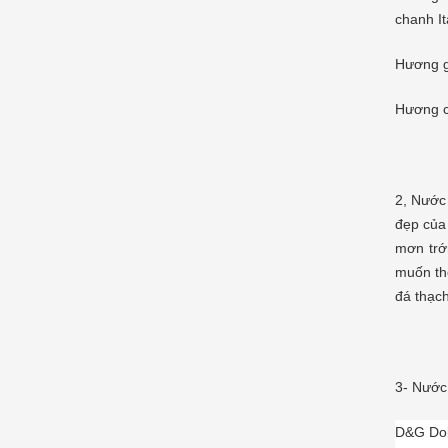
chanh It
Hương gi
Hương c
2,
Nước
đẹp của
mơn trớ
muốn th
đá thạch
3- Nước
D&G Do