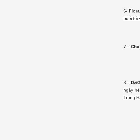
6-
Flora
buổi tối
7 –
Chan
8 –
D&G
ngày hè
Trung Hả