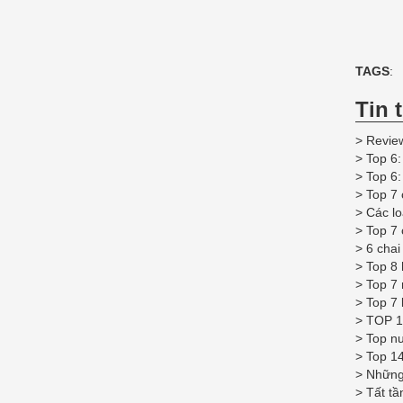
TAGS
:
Tin 
>
Review
>
Top 6
>
Top 6:
>
Top 7 
>
Các l
>
Top 7 
>
6 cha
>
Top 8 
>
Top 7
>
Top 7 
>
TOP 1
>
Top nư
>
Top 1
>
Những
>
Tất tầ