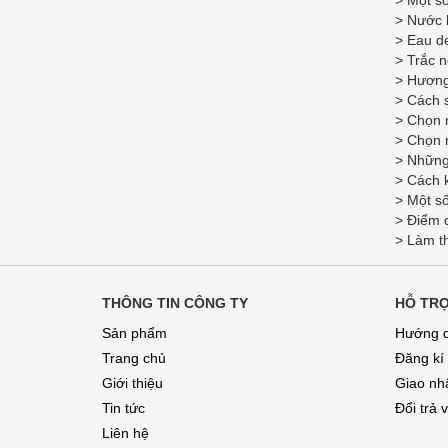
>
Một s
>
Nước h
>
Eau de
>
Trắc n
>
Hương 
>
Cách 
>
Chọn 
>
Chọn n
>
Những
>
Cách 
>
Một số
>
Điểm 
>
Làm th
THÔNG TIN CÔNG TY
HỖ TR
Sản phẩm
Hướng 
Trang chủ
Đăng kí
Giới thiệu
Giao nhâ
Tin tức
Đổi trả 
Liên hệ