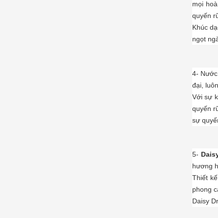
mọi hoà
quyến rũ
Khúc dạo
ngọt ngà
4-
Nước
đại, luô
Với sự 
quyến rũ
sự quyế
5-
Dais
hương ho
Thiết k
phong c
Daisy Dr