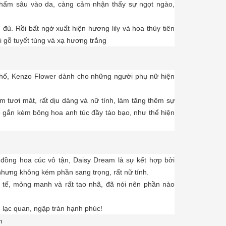
thấm sâu vào da, càng cảm nhận thấy sự ngọt ngào,
ủ. Rồi bất ngờ xuất hiện hương lily và hoa thủy tiên
i gỗ tuyết tùng và xạ hương trắng
hố, Kenzo Flower dành cho những người phụ nữ hiện
 tươi mát, rất dịu dàng và nữ tính, làm tăng thêm sự
có gắn kèm bông hoa anh túc đầy táo bạo, như thể hiện
đồng hoa cúc vô tận, Daisy Dream là sự kết hợp bởi
nhưng không kém phần sang trọng, rất nữ tính.
h tế, mỏng manh và rất tao nhã, đã nói nên phần nào
 lạc quan, ngập tràn hạnh phúc!