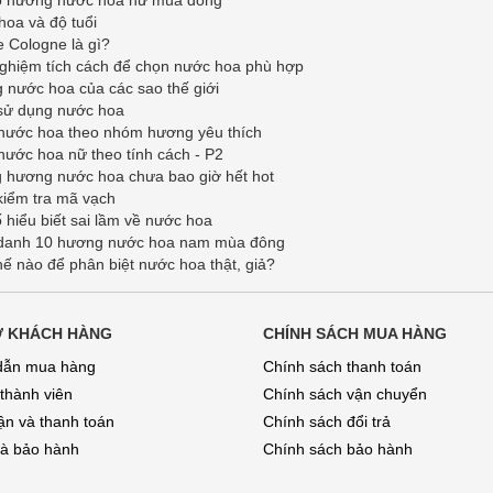
ố hương nước hoa nữ mùa đông
oa và độ tuổi
 Cologne là gì?
ghiệm tích cách để chọn nước hoa phù hợp
nước hoa của các sao thế giới
sử dụng nước hoa
nước hoa theo nhóm hương yêu thích
ước hoa nữ theo tính cách - P2
 hương nước hoa chưa bao giờ hết hot
kiểm tra mã vạch
 hiểu biết sai lầm về nước hoa
danh 10 hương nước hoa nam mùa đông
ế nào để phân biệt nước hoa thật, giả?
Ợ KHÁCH HÀNG
CHÍNH SÁCH MUA HÀNG
dẫn mua hàng
Chính sách thanh toán
 thành viên
Chính sách vận chuyển
̣n và thanh toán
Chính sách đổi trả
và bảo hành
Chính sách bảo hành