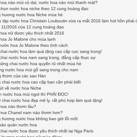
hoa nào mùi cỏ dại, nước hoa nào mùi thanh mát?
chọn nước hoa niche theo 12 cung hoàng đạo
 hương nước hoa Niche mùa hè
 tập nước hoa Christain Louboutin vừa ra mắt 2016 làm hút hồn phái 
 11/2016 của 12 cung hoàng đạo
hoa nữ được yêu thích nhất 2016
hoa Jo Malone cho mùa lạnh
nước hoa Jo Malone theo tính cách
chai nước hoa làm quà tặng cao cấp cực sang trọng!
chai nước hoa nam sang trọng, đẳng cấp thực sự
hững chai nước hoa quyến rũ nhất mùa hè
ng nước hoa mùi gỗ sang trọng cho nam
 thơm của các sao Hàn
chai nước hoa cao cấp bạn cần phải biết
út về nước hoa Niche
ch nước hoa mùi ngọt thì PHẢI ĐỌC!
 chai nước hoa đẹp mê ly, rất phù hợp làm quà tặng!
hoa nào thơm lâu?
hoa Chanel nam nào thơm hơn?
 hương nước hoa không bao giờ lỗi mốt
bảo quản nước hoa
chai nước hoa được yêu thích nhất tại Nga Paris