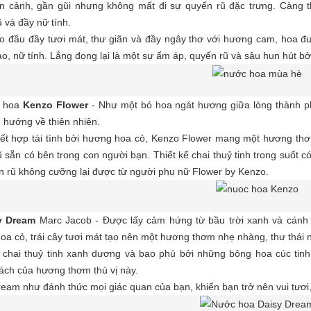
n cảnh, gần gũi nhưng không mất đi sự quyến rũ đặc trưng. Càng 
 và đầy nữ tính.
 đầu đầy tươi mát, thư giãn và đầy ngây thơ với hương cam, hoa đu đ
o, nữ tính. Lắng đọng lại là một sự ấm áp, quyến rũ và sâu hun hút bở
 hoa
Kenzo Flower
- Như một bó hoa ngát hương giữa lòng thành p
n hướng về thiên nhiên.
kết hợp tài tình bởi hương hoa cỏ, Kenzo Flower mang một hương thơm
 sẵn có bên trong con người bạn. Thiết kế chai thuỷ tinh trong suốt 
n rũ không cưỡng lại được từ người phụ nữ Flower by Kenzo.
y Dre
am
Marc Jacob - Được lấy cảm hứng từ bầu trời xanh và cánh 
a cỏ, trái cây tươi mát tạo nên một hương thơm nhẹ nhàng, thư thái 
ế chai thuỷ tinh xanh dương và bao phủ bởi những bông hoa cúc tin
ách của hương thơm thú vị này.
eam như đánh thức mọi giác quan của bạn, khiến bạn trở nên vui tươi,