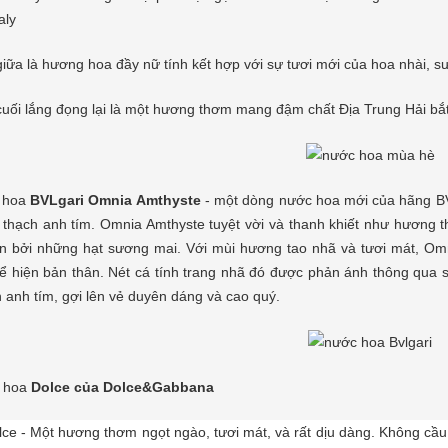
aly
ữa là hương hoa đầy nữ tính kết hợp với sự tươi mới của hoa nhài, sư
uối lắng đọng lại là một hương thơm mang đậm chất Địa Trung Hải bắt
 hoa
BVLgari Omnia Amthyste
- một dòng nước hoa mới của hãng BV
 thạch anh tím. Omnia Amthyste tuyệt vời và thanh khiết như hương 
n bởi những hạt sương mai. Với mùi hương tao nhã và tươi mát, Om
ể hiện bản thân. Nét cá tính trang nhã đó được phản ánh thông qua 
 anh tím, gợi lên vẻ duyên dáng và cao quý.
 hoa
Dolce của Dolce&Gabbana
lce
- Một hương thơm ngọt ngào, tươi mát, và rất dịu dàng. Không cầu