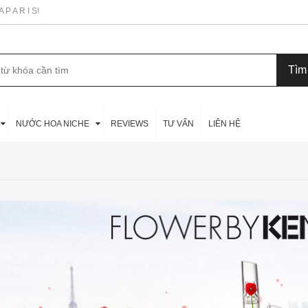
P A R I S!
NƯỚC HOA NICHE
REVIEWS
TƯ VẤN
LIÊN HỆ