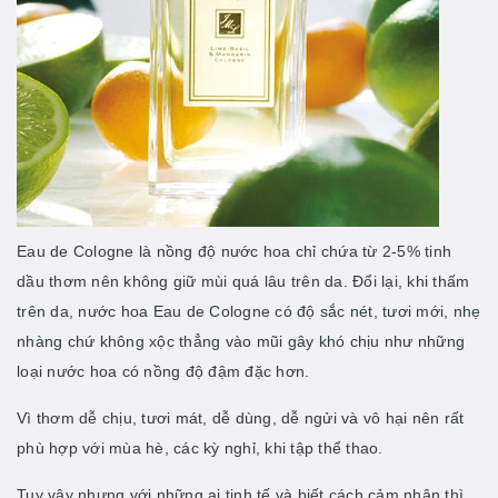
Eau de Cologne là nồng độ nước hoa chỉ chứa từ 2-5% tinh
dầu thơm nên không giữ mùi quá lâu trên da. Đổi lại, khi thấm
trên da, nước hoa Eau de Cologne có độ sắc nét, tươi mới, nhẹ
nhàng chứ không xộc thẳng vào mũi gây khó chịu như những
loại nước hoa có nồng độ đậm đặc hơn.
Vì thơm dễ chịu, tươi mát, dễ dùng, dễ ngửi và vô hại nên rất
phù hợp với mùa hè, các kỳ nghỉ, khi tập thể thao.
Tuy vậy nhưng với những ai tinh tế và biết cách cảm nhận thì