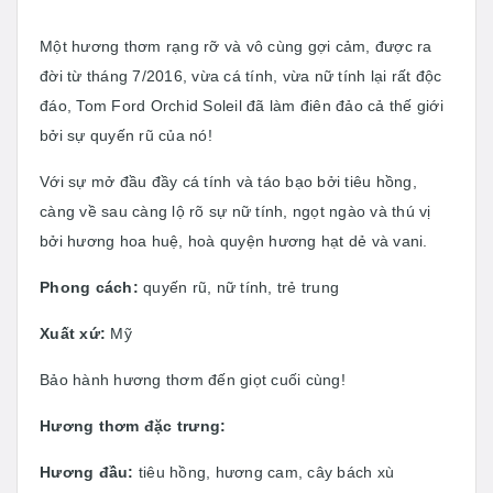
Một hương thơm rạng rỡ và vô cùng gợi cảm, được ra
đời từ tháng 7/2016, vừa cá tính, vừa nữ tính lại rất độc
đáo, Tom Ford Orchid Soleil đã làm điên đảo cả thế giới
bởi sự quyến rũ của nó!
Với sự mở đầu đầy cá tính và táo bạo bởi tiêu hồng,
càng về sau càng lộ rõ sự nữ tính, ngọt ngào và thú vị
bởi hương hoa huệ, hoà quyện hương hạt dẻ và vani.
Phong cách:
quyến rũ, nữ tính, trẻ trung
Xuất xứ:
Mỹ
Bảo hành hương thơm đến giọt cuối cùng!
Hương thơm đặc trưng:
Hương đầu:
tiêu hồng, hương cam, cây bách xù