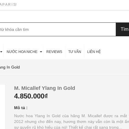
P A R I S!
NƯỚC HOA NICHE
REVIEWS
TƯ VẤN
LIÊN HỆ
ang In Gold
M. Micallef Ylang In Gold
4.850.000₫
Mô tả :
Nước hoa Ylang In Gold của hãng M. Micallef được ra mắt
2012 nhưng cho đến nay, hương thơm này vẫn còn là một ẩn
sự quyến rũ khó hiểu của nó! Thiết kế chai rất sang trọng...