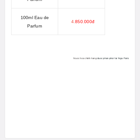
100ml
Eau de
4.
850.000đ
P
arfum
Nuoc hoa chinh hang
duoc phan phoi tai Nga Paris