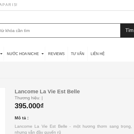
P A R I S!
NƯỚC HOA NICHE
REVIEWS
TƯ VẤN
LIÊN HỆ
Lancome La Vie Est Belle
Thương hiệu:
|
395.000₫
Mô tả :
Lancome La Vie Est Belle - một hương thơm sang trọng, 
nhưng vẫn đầy quyến rũ