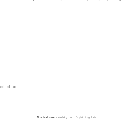
ạnh nhân
Nuoc hoa lancome
chính hãng được phân phối tại NgaParis